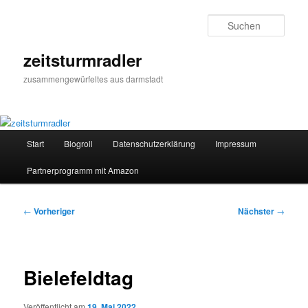
Zum
primären
Such
Inhalt
springen
zeitsturmradler
zusammengewürfeltes aus darmstadt
Hauptmenü
Start
Blogroll
Datenschutzerklärung
Impressum
Partnerprogramm mit Amazon
Beitragsnavigation
←
Vorheriger
Nächster
→
Bielefeldtag
Veröffentlicht am
19. Mai 2022