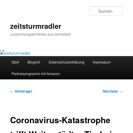
Zum
primären
Such
Inhalt
springen
zeitsturmradler
zusammengewürfeltes aus darmstadt
Hauptmenü
Start
Blogroll
Datenschutzerklärung
Impressum
Partnerprogramm mit Amazon
Beitragsnavigation
←
Vorheriger
Nächster
→
Coronavirus-Katastrophe