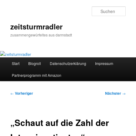
Zum
primären
Such
Inhalt
springen
zeitsturmradler
zusammengewürfeltes aus darmstadt
Hauptmenü
Start
Blogroll
Datenschutzerklärung
Impressum
Partnerprogramm mit Amazon
Beitragsnavigation
←
Vorheriger
Nächster
→
„Schaut auf die Zahl der