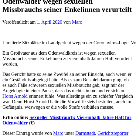
Odenwälder wegen sexuellen
Missbrauchs seiner Enkelinnen verurteilt
Veröffentlicht am
1. April 2020
von
Marc
Limitierte Sitzplätze im Landgericht wegen der Coronavirus-Lage. V
Ein Großvater aus dem Odenwaldkreis ist wegen sexuellen
Missbrauchs seiner Enkelinnen zu viereinhalb Jahren Haft verurteilt
worden.
Das Gericht hatte so seine Zweifel an seiner Einsicht, auch wenn er
ein Geständnis abgelegt hatte. Als es zum Beispiel darum ging, ob
es auch Fälle schweren sexuellen Missbrauchs gab, sagt mir der
Angeklagte in einer Pause, dass das nicht stimme und er sich an
Horst Arnold
erinnert fühle. Was allerdings ein zu schiefer Vergleich
war. Denn Horst Arnold hatte die Vorwürfe stets bestritten, auch im
Gefängnis, weswegen er die volle Strafe verbüßen musste.
Echo online:
Sexueller Missbrauch: Viereinhalb Jahre Haft für
Odenwälder
(€)
Dieser Eintrag wurde von
Marc
unter
Darmstadt
,
Gerichtsreporter