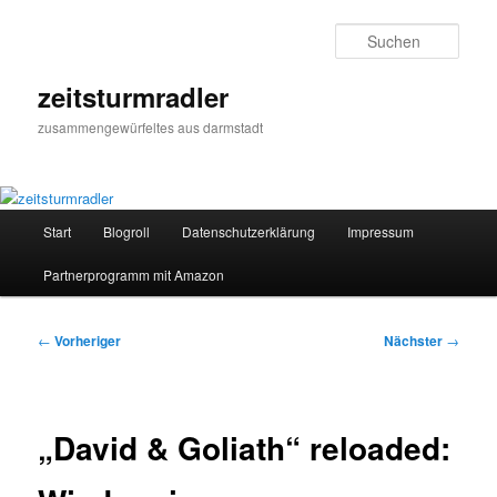
Zum
primären
Such
Inhalt
springen
zeitsturmradler
zusammengewürfeltes aus darmstadt
Hauptmenü
Start
Blogroll
Datenschutzerklärung
Impressum
Partnerprogramm mit Amazon
Beitragsnavigation
←
Vorheriger
Nächster
→
„David & Goliath“ reloaded: