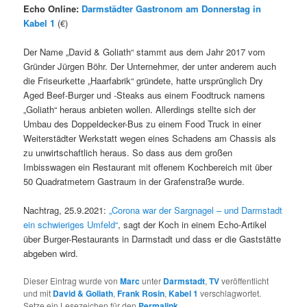
Echo Online:
Darmstädter Gastronom am Donnerstag in
Kabel 1
(€)
Der Name „David & Goliath“ stammt aus dem Jahr 2017 vom
Gründer Jürgen Böhr. Der Unternehmer, der unter anderem auch
die Friseurkette „Haarfabrik“ gründete, hatte ursprünglich Dry
Aged Beef-Burger und -Steaks aus einem Foodtruck namens
„Goliath“ heraus anbieten wollen. Allerdings stellte sich der
Umbau des Doppeldecker-Bus zu einem Food Truck in einer
Weiterstädter Werkstatt wegen eines Schadens am Chassis als
zu unwirtschaftlich heraus. So dass aus dem großen
Imbisswagen ein Restaurant mit offenem Kochbereich mit über
50 Quadratmetern Gastraum in der Grafenstraße wurde.
Nachtrag, 25.9.2021:
„Corona war der Sargnagel – und Darmstadt
ein schwieriges Umfeld“
, sagt der Koch in einem Echo-Artikel
über Burger-Restaurants in Darmstadt und dass er die Gaststätte
abgeben wird.
Dieser Eintrag wurde von
Marc
unter
Darmstadt
,
TV
veröffentlicht
und mit
David & Goliath
,
Frank Rosin
,
Kabel 1
verschlagwortet.
Setze ein Lesezeichen für den
Permalink
.