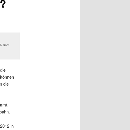
i?
 Narren
die
r können
n die
ürmt.
dbahn.
2012 in