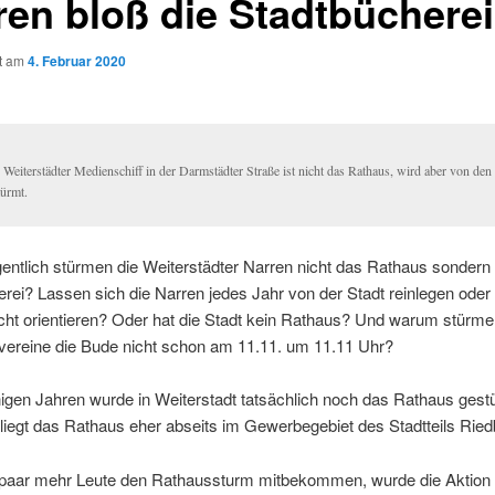
ren bloß die Stadtbüchere
ht am
4. Februar 2020
 Weiterstädter Medienschiff in der Darmstädter Straße ist nicht das Rathaus, wird aber von den
türmt.
ntlich stürmen die Weiterstädter Narren nicht das Rathaus sondern 
rei? Lassen sich die Narren jedes Jahr von der Stadt reinlegen ode
icht orientieren? Oder hat die Stadt kein Rathaus? Und warum stürme
vereine die Bude nicht schon am 11.11. um 11.11 Uhr?
nigen Jahren wurde in Weiterstadt tatsächlich noch das Rathaus gest
 liegt das Rathaus eher abseits im Gewerbegebiet des Stadtteils Rie
 paar mehr Leute den Rathaussturm mitbekommen, wurde die Aktion 