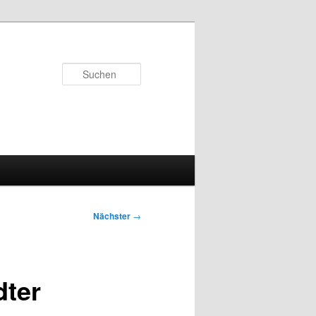
Suchen
Nächster
→
dter