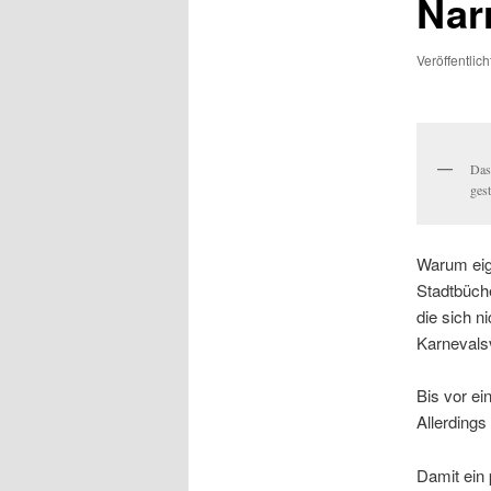
Nar
Veröffentlic
Das
ges
Warum eige
Stadtbüche
die sich n
Karnevals
Bis vor ei
Allerdings
Damit ein