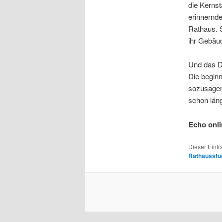
die Kernst
erinnernd
Rathaus. 
ihr Gebäud
Und das Da
Die begin
sozusagen
schon länge
Echo onl
Dieser Eint
Rathausst