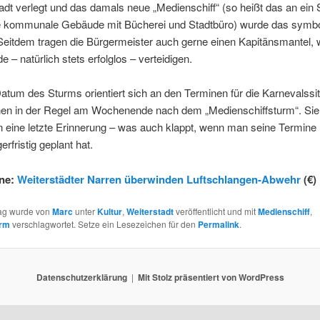
adt verlegt und das damals neue „Medienschiff“ (so heißt das an ein S
e kommunale Gebäude mit Bücherei und Stadtbüro) wurde das symbo
Seitdem tragen die Bürgermeister auch gerne einen Kapitänsmantel, 
e – natürlich stets erfolglos – verteidigen.
tum des Sturms orientiert sich an den Terminen für die Karnevalssi
nen in der Regel am Wochenende nach dem „Medienschiffsturm“. Sie
 eine letzte Erinnerung – was auch klappt, wenn man seine Termine 
rfristig geplant hat.
ine:
Weiterstädter Narren überwinden Luftschlangen-Abwehr
(€)
rag wurde von
Marc
unter
Kultur
,
Weiterstadt
veröffentlicht und mit
Medienschiff
,
urm
verschlagwortet. Setze ein Lesezeichen für den
Permalink
.
Datenschutzerklärung
Mit Stolz präsentiert von WordPress