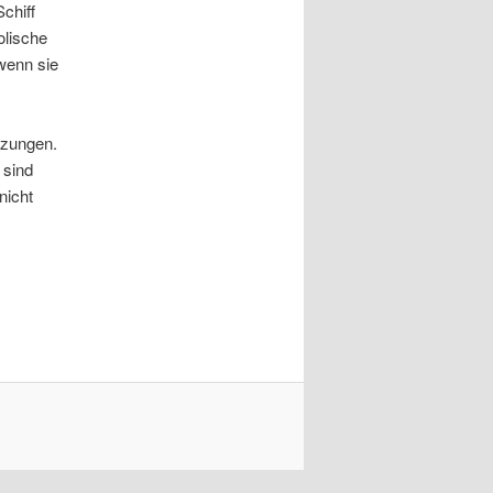
chiff
lische
wenn sie
tzungen.
 sind
nicht