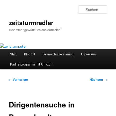
Zum
primären
Such
Inhalt
springen
zeitsturmradler
zusammengewürfeltes aus darmstadt
Hauptmenü
Start
Blogroll
Datenschutzerklärung
Impressum
Partnerprogramm mit Amazon
Beitragsnavigation
←
Vorheriger
Nächster
→
Dirigentensuche in