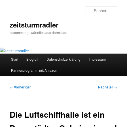
Zum
primären
Such
Inhalt
springen
zeitsturmradler
zusammengewürfeltes aus darmstadt
Hauptmenü
Start
Blogroll
Datenschutzerklärung
Impressum
Partnerprogramm mit Amazon
Beitragsnavigation
←
Vorheriger
Nächster
→
Die Luftschiffhalle ist ein