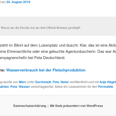
ht am
20. August 2019
 Wasser aus der Dusche war aus dem Olbrich-Brunnen geschöpft.
steht im Bikini auf dem Luisenplatz und duscht. Klar, das ist eine Aktio
keine Ehrenamtliche oder eine gebuchte Agenturduscherin. Das war A
ampagnenchefin bei Peta Deutschland.
ine:
Wasserverbrauch bei der Fleischproduktion
rag wurde von
Marc
unter
Darmstadt
,
Foto
,
Natur
veröffentlicht und mit
Anja Hägel
uktion
,
Peta
,
Wasser
verschlagwortet. Setze ein Lesezeichen für den
Permalink
.
Datenschutzerklärung
Mit Stolz präsentiert von WordPress