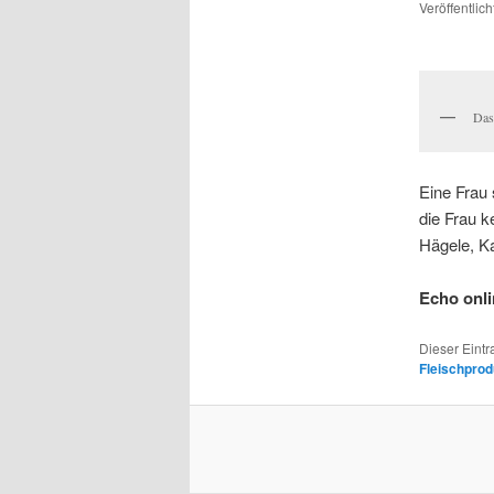
Veröffentlic
Das
Eine Frau 
die Frau 
Hägele, K
Echo onl
Dieser Eint
Fleischprod