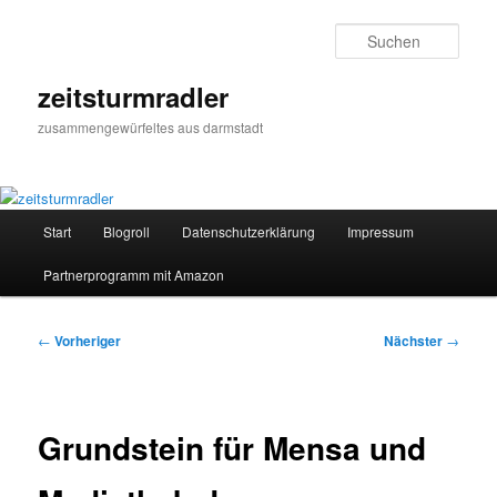
Zum
primären
Such
Inhalt
springen
zeitsturmradler
zusammengewürfeltes aus darmstadt
Hauptmenü
Start
Blogroll
Datenschutzerklärung
Impressum
Partnerprogramm mit Amazon
Beitragsnavigation
←
Vorheriger
Nächster
→
Grundstein für Mensa und