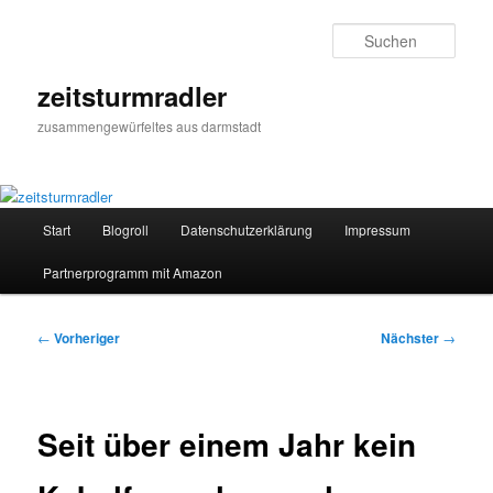
Zum
primären
Such
Inhalt
springen
zeitsturmradler
zusammengewürfeltes aus darmstadt
Hauptmenü
Start
Blogroll
Datenschutzerklärung
Impressum
Partnerprogramm mit Amazon
Beitragsnavigation
←
Vorheriger
Nächster
→
Seit über einem Jahr kein