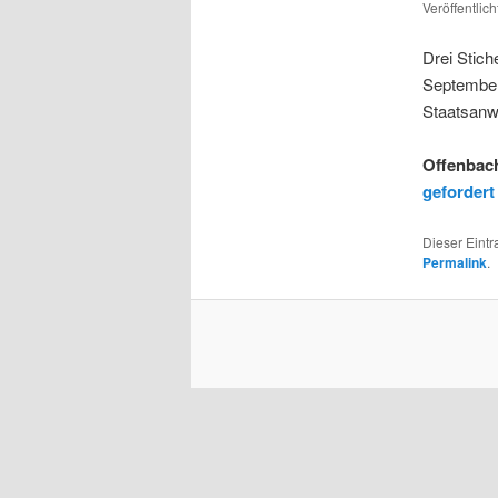
Veröffentlic
Drei Stich
September
Staatsanwa
Offenbach
gefordert
Dieser Eint
Permalink
.