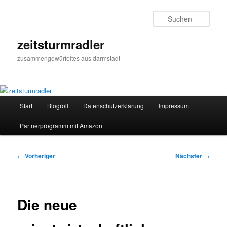
Zum
primären
Such
Inhalt
springen
zeitsturmradler
zusammengewürfeltes aus darmstadt
Hauptmenü
Start
Blogroll
Datenschutzerklärung
Impressum
Partnerprogramm mit Amazon
Beitragsnavigation
←
Vorheriger
Nächster
→
Die neue