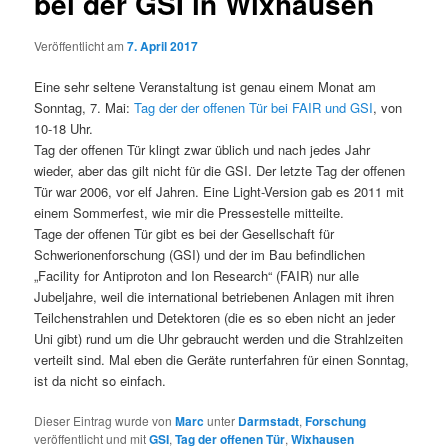
bei der GSI in Wixhausen
Veröffentlicht am
7. April 2017
Eine sehr seltene Veranstaltung ist genau einem Monat am
Sonntag, 7. Mai:
Tag der der offenen Tür bei FAIR und GSI
, von
10-18 Uhr.
Tag der offenen Tür klingt zwar üblich und nach jedes Jahr
wieder, aber das gilt nicht für die GSI. Der letzte Tag der offenen
Tür war 2006, vor elf Jahren. Eine Light-Version gab es 2011 mit
einem Sommerfest, wie mir die Pressestelle mitteilte.
Tage der offenen Tür gibt es bei der Gesellschaft für
Schwerionenforschung (GSI) und der im Bau befindlichen
„Facility for Antiproton and Ion Research“ (FAIR) nur alle
Jubeljahre, weil die international betriebenen Anlagen mit ihren
Teilchenstrahlen und Detektoren (die es so eben nicht an jeder
Uni gibt) rund um die Uhr gebraucht werden und die Strahlzeiten
verteilt sind. Mal eben die Geräte runterfahren für einen Sonntag,
ist da nicht so einfach.
Dieser Eintrag wurde von
Marc
unter
Darmstadt
,
Forschung
veröffentlicht und mit
GSI
,
Tag der offenen Tür
,
Wixhausen