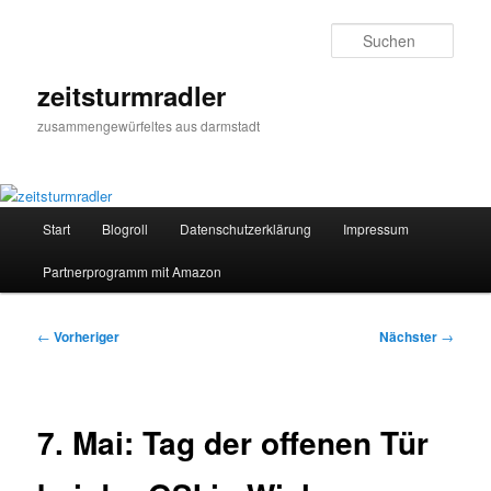
Zum
primären
Such
Inhalt
springen
zeitsturmradler
zusammengewürfeltes aus darmstadt
Hauptmenü
Start
Blogroll
Datenschutzerklärung
Impressum
Partnerprogramm mit Amazon
Beitragsnavigation
←
Vorheriger
Nächster
→
7. Mai: Tag der offenen Tür