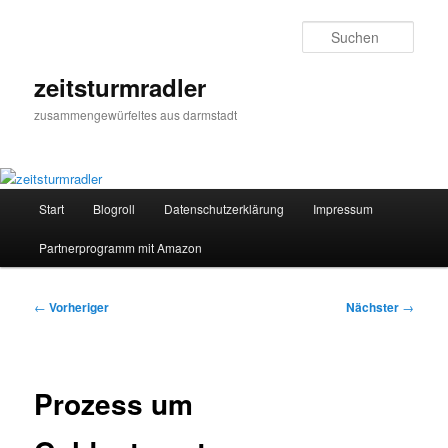
Zum
primären
Such
Inhalt
springen
zeitsturmradler
zusammengewürfeltes aus darmstadt
Hauptmenü
Start
Blogroll
Datenschutzerklärung
Impressum
Partnerprogramm mit Amazon
Beitragsnavigation
←
Vorheriger
Nächster
→
Prozess um