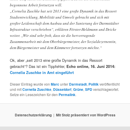
begonnene Arbeit fortsetzen will.
„Cornelia Zuschke hat seit 2013 eine große Dynamik in das Ressort
Stadtentwicklung, Mobilität und Umwelt gebracht und sich mit
großer Leidenschaft dem Ausbau und der Sanierung der Darmstädter
Infrastruktur verschrieben“, erklären Förster-Heldmann und Deicke
weiter. „Wir sind sehr froh, dass sie die hervorragende
Zusammenarbeit mit dem Oberbürgermeister, der Sozialdezernentin,
dem Bürgermeister und dem Kämmerer fortsetzen möchte.“
Ok, aber „seit 2013 eine große Dynamik in das Ressort
gebracht“? Das ist ein Tippfehler,
Echo online, 16. Juni 2014:
Cornelia Zuschke in Amt eingeführt
Dieser Eintrag wurde von
Marc
unter
Darmstadt
,
Politik
veröffentlicht
und mit
Cornelia Zuschke
,
Düsseldorf
,
Grüne
,
SPD
verschlagwortet.
Setze ein Lesezeichen für den
Permalink
.
Datenschutzerklärung
Mit Stolz präsentiert von WordPress