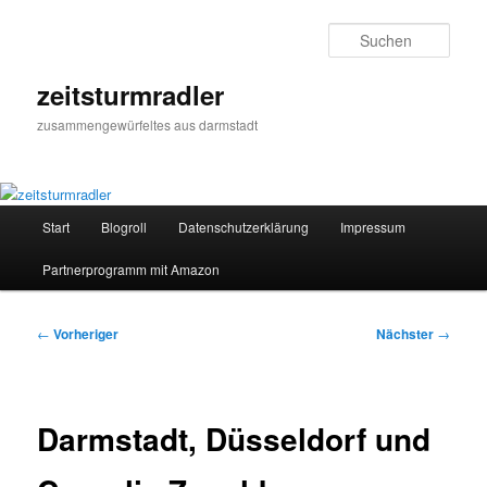
Zum
primären
Such
Inhalt
springen
zeitsturmradler
zusammengewürfeltes aus darmstadt
Hauptmenü
Start
Blogroll
Datenschutzerklärung
Impressum
Partnerprogramm mit Amazon
Beitragsnavigation
←
Vorheriger
Nächster
→
Darmstadt, Düsseldorf und