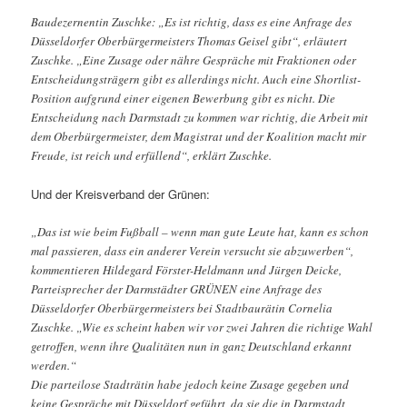
Baudezernentin Zuschke: „Es ist richtig, dass es eine Anfrage des
Düsseldorfer Oberbürgermeisters Thomas Geisel gibt“, erläutert
Zuschke. „Eine Zusage oder nähre Gespräche mit Fraktionen oder
Entscheidungsträgern gibt es allerdings nicht. Auch eine Shortlist-
Position aufgrund einer eigenen Bewerbung gibt es nicht. Die
Entscheidung nach Darmstadt zu kommen war richtig, die Arbeit mit
dem Oberbürgermeister, dem Magistrat und der Koalition macht mir
Freude, ist reich und erfüllend“, erklärt Zuschke.
Und der Kreisverband der Grünen:
„Das ist wie beim Fußball – wenn man gute Leute hat, kann es schon
mal passieren, dass ein anderer Verein versucht sie abzuwerben“,
kommentieren Hildegard Förster-Heldmann und Jürgen Deicke,
Parteisprecher der Darmstädter GRÜNEN eine Anfrage des
Düsseldorfer Oberbürgermeisters bei Stadtbaurätin Cornelia
Zuschke. „Wie es scheint haben wir vor zwei Jahren die richtige Wahl
getroffen, wenn ihre Qualitäten nun in ganz Deutschland erkannt
werden.“
Die parteilose Stadträtin habe jedoch keine Zusage gegeben und
keine Gespräche mit Düsseldorf geführt, da sie die in Darmstadt