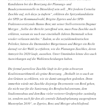
Kandidaten bei der Besetzung der Planungs- und
Baudezernentenstelle in Düsseldorf sein soll. „Wir fordern Cornelia
Zuschke auf, sich dazu zu äußern“, erklären die Spitzenkandidatin
der SPD zur Kommunalwahl, Brigitte Zypries und der SPD-
Fraktionsvorsitzende Hanno Benz mit seiner Stellvertreterin Dagmar
Metzger. „Sollte der Bericht zutreffend sein, muss Frau Zuschke auch
erklären, warum sie nach nur eineinhalb Jahren Darmstadt schon
wieder verlassen möchte.“ Zudem, so die sozialdemokratischen
Politiker, hätten die Darmstädter Bürgerinnen und Bürger ein Recht
darauf vor der Wahl zu erfahren, wie die Planungen Zuschkes, deren
Amtszeit bis 2020 laufe, aussehen. Unter Umständen könne dies auch
Auswirkungen auf die Wahlentscheidungen haben.
Die formal parteilose Zuschke läuft in der grün-schwarzen
Koalitionsarithmetik als grüne Besetzung. „Deshalb ist es auch an
den Grünen zu erklären, wie sie damit umzugehen gedenken. Denn
immerhin würde mit Zuschke diejenige Dezernentin von Bord gehen,
die nicht nur für die Sanierung des Berufsschulzentrums, dem
Stadionneubau und dem Bau vieler weiterer Großprojekte zuständig
ist, sondern auch für den als zentrale Zukunftsplanung ausgerufenen
Masterplan 2030“, so Zypries, Benz und Metzger abschließend.