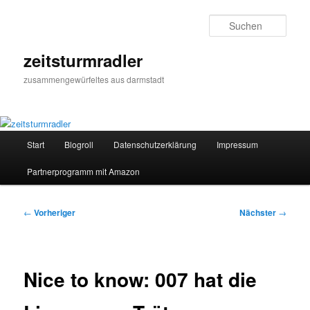
Zum
primären
Such
Inhalt
springen
zeitsturmradler
zusammengewürfeltes aus darmstadt
Hauptmenü
Start
Blogroll
Datenschutzerklärung
Impressum
Partnerprogramm mit Amazon
Beitragsnavigation
←
Vorheriger
Nächster
→
Nice to know: 007 hat die