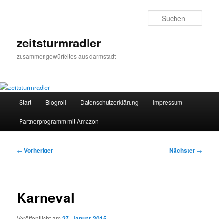
Zum
primären
Such
Inhalt
springen
zeitsturmradler
zusammengewürfeltes aus darmstadt
Hauptmenü
Start
Blogroll
Datenschutzerklärung
Impressum
Partnerprogramm mit Amazon
Beitragsnavigation
←
Vorheriger
Nächster
→
Karneval
Veröffentlicht am
27. Januar 2015