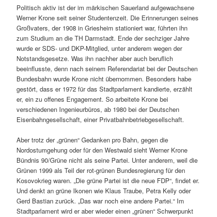
Politisch aktiv ist der im märkischen Sauerland aufgewachsene
Werner Krone seit seiner Studentenzeit. Die Erinnerungen seines
Großvaters, der 1908 in Griesheim stationiert war, führten ihn
zum Studium an die TH Darmstadt. Ende der sechziger Jahre
wurde er SDS- und DKP-Mitglied, unter anderem wegen der
Notstandsgesetze. Was ihn nachher aber auch beruflich
beeinflusste, denn nach seinem Referendariat bei der Deutschen
Bundesbahn wurde Krone nicht übernommen. Besonders habe
gestört, dass er 1972 für das Stadtparlament kandierte, erzählt
er, ein zu offenes Engagement. So arbeitete Krone bei
verschiedenen Ingenieurbüros, ab 1980 bei der Deutschen
Eisenbahngesellschaft, einer Privatbahnbetriebgesellschaft.
Aber trotz der „grünen“ Gedanken pro Bahn, gegen die
Nordostumgehung oder für den Westwald sieht Werner Krone
Bündnis 90/Grüne nicht als seine Partei. Unter anderem, weil die
Grünen 1999 als Teil der rot-grünen Bundesregierung für den
Kosovokrieg waren. „Die grüne Partei ist die neue FDP“, findet er.
Und denkt an grüne Ikonen wie Klaus Traube, Petra Kelly oder
Gerd Bastian zurück. „Das war noch eine andere Partei.“ Im
Stadtparlament wird er aber wieder einen „grünen“ Schwerpunkt