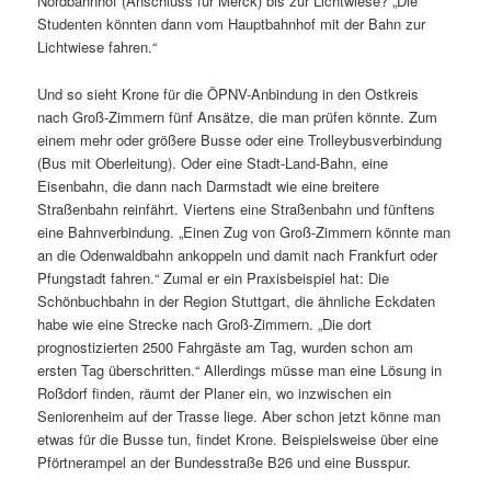
Nordbahnhof (Anschluss für Merck) bis zur Lichtwiese? „Die
Studenten könnten dann vom Hauptbahnhof mit der Bahn zur
Lichtwiese fahren.“
Und so sieht Krone für die ÖPNV-Anbindung in den Ostkreis
nach Groß-Zimmern fünf Ansätze, die man prüfen könnte. Zum
einem mehr oder größere Busse oder eine Trolleybusverbindung
(Bus mit Oberleitung). Oder eine Stadt-Land-Bahn, eine
Eisenbahn, die dann nach Darmstadt wie eine breitere
Straßenbahn reinfährt. Viertens eine Straßenbahn und fünftens
eine Bahnverbindung. „Einen Zug von Groß-Zimmern könnte man
an die Odenwaldbahn ankoppeln und damit nach Frankfurt oder
Pfungstadt fahren.“ Zumal er ein Praxisbeispiel hat: Die
Schönbuchbahn in der Region Stuttgart, die ähnliche Eckdaten
habe wie eine Strecke nach Groß-Zimmern. „Die dort
prognostizierten 2500 Fahrgäste am Tag, wurden schon am
ersten Tag überschritten.“ Allerdings müsse man eine Lösung in
Roßdorf finden, räumt der Planer ein, wo inzwischen ein
Seniorenheim auf der Trasse liege. Aber schon jetzt könne man
etwas für die Busse tun, findet Krone. Beispielsweise über eine
Pförtnerampel an der Bundesstraße B26 und eine Busspur.