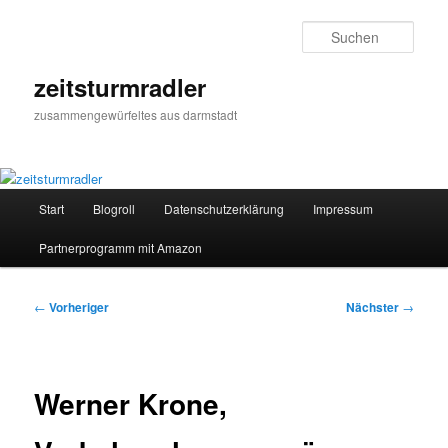
Zum
primären
Such
Inhalt
springen
zeitsturmradler
zusammengewürfeltes aus darmstadt
Hauptmenü
Start
Blogroll
Datenschutzerklärung
Impressum
Partnerprogramm mit Amazon
Beitragsnavigation
←
Vorheriger
Nächster
→
Werner Krone,