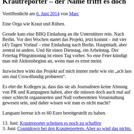
Krautreporter – der Name trifft es doch
Veröffentlicht am
6. Juni 2014
von
Marc
Eine Orga wie Kraut und Rüben.
Gerade kam eine BBQ Einladung an die Unterstützer rein. Nach
Berlin. Vor drei Wochen startet das Projekt, jetzt kommt – mit vier
(4!) Tagen Vorlauf – eine Einladung nach Berlin. Hauptstadt, aber
zentral ist anders. Und für einen Dienstag, ein Arbeitstag. Der
Feiertag Pfingstmontag ist einen Tag vorher. So eine Feier kündigt
man mit Aktionsbeginn an, wenn man es ernst meint.
Inzwischen wirkt das Projekt auf mich immer mehr wie ein „ach lass
uns mal Crowdfundig probieren“.
Es ehrt die Kollegen ja, dass das sie als Journalisten keine Ahnung
von PR und Kampagnen haben, aber die müssen doch auch mal auf
einer schlecht organisierten und Null vorbereiteten Veranstaltung
gewesen sein, und daher wissen wie man es nicht macht?
Langsam bereue ich es 60 Euro bereitgestellt zu haben.
13. Juni:
Krautreporter scheinen es noch zu schaffen
3. Juni:
Countdown bei den Krautreportern. Aber so wird das nichts.