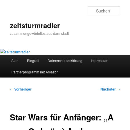
Zum
primären
Such
Inhalt
springen
zeitsturmradler
zusammengewürfeltes aus darmstadt
Hauptmenü
Start
Blogroll
Datenschutzerklärung
Impressum
Partnerprogramm mit Amazon
Beitragsnavigation
←
Vorheriger
Nächster
→
Star Wars für Anfänger: „A