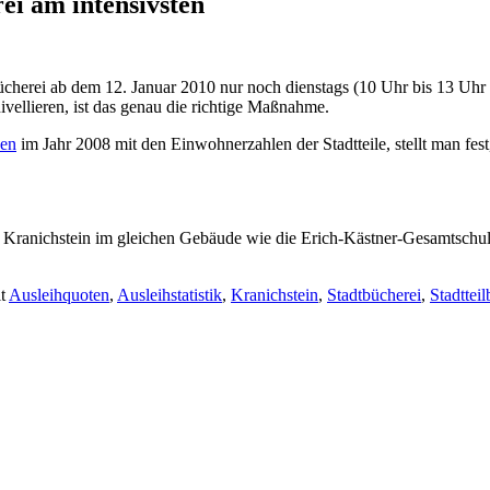
ei am intensivsten
bücherei ab dem 12. Januar 2010 nur noch dienstags (10 Uhr bis 13 Uh
nivellieren, ist das genau die richtige Maßnahme.
ken
im Jahr 2008 mit den Einwohnerzahlen der Stadtteile, stellt man fest,
n Kranichstein im gleichen Gebäude wie die Erich-Kästner-Gesamtschule
it
Ausleihquoten
,
Ausleihstatistik
,
Kranichstein
,
Stadtbücherei
,
Stadtteil