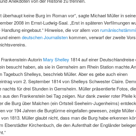
und Anekdoten von der Historie zu trennen.
 überhaupt keine Burg im Roman vor“, sagte Michael Müller in sein
ember 2008 im Ernst-Ludwig-Saal. „Erst in späteren Verfilmungen wu
e Handlung eingebaut.“ Hinweise, die vor allem von
rumänischstämm
und einem
deutschen Journalisten
kommen, verwarf der zweite Vors
ichtsvereins.
e Frankenstein-Autorin
Mary Shelley
1814 auf einer Deutschlandreise
ein besucht haben, als sie in Gernsheim am Rhein Station machte.An
n Tagebuch Shelleys, beschrieb Müller. Aber es gebe auch einen
intrag vom 2. September 1814 von Shelleys Schwester Claire. Dem
 nachts für drei Stunden in Gernsheim. Müller präsentierte Fotos, di
aus den Frankenstein bei Tag zeigen. Nur dank zweier roter Pfeile k
er die Burg über Malchen (ein Ortsteil Seeheim-Jugenheims) entdec
n vor 194 Jahren die Burgtürme eingefallen gewesen, zeigte Müller 
 von 1813. Müller glaubt nicht, dass man die Burg habe erkennen kö
im Eberstädter Kirchenbuch, die den Aufenthalt der Engländer belegen
ht.“