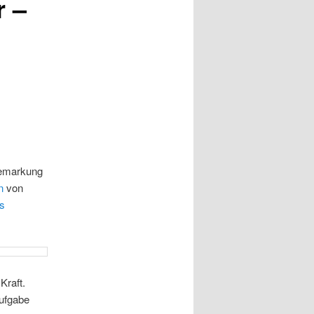
r –
Gemarkung
n
von
s
Kraft.
Aufgabe