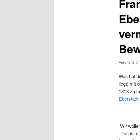
Fra
Ebe
ver
Bew
Veröffentlic
Was hat d
liegt) mi
1818 zu t
Eberstadt
„Wir wolle
„Das ist e