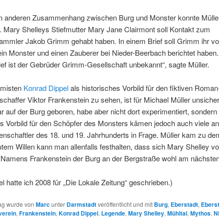
n anderen Zusammenhang zwischen Burg und Monster konnte Müller
. Mary Shelleys Stiefmutter Mary Jane Clairmont soll Kontakt zum
mmler Jakob Grimm gehabt haben. In einem Brief soll Grimm ihr vo
in Monster und einen Zauberer bei Nieder-Beerbach berichtet haben.
f ist der Gebrüder Grimm-Gesellschaft unbekannt“, sagte Müller.
emisten
Konrad Dippel
als historisches Vorbild für den fiktiven Roman
chaffer Viktor Frankenstein zu sehen, ist für Michael Müller unsicher
 auf der Burg geboren, habe aber nicht dort experimentiert, sondern
ls Vorbild für den Schöpfer des Monsters kämen jedoch auch viele a
nschaftler des 18. und 19. Jahrhunderts in Frage. Müller kam zu de
gutem Willen kann man allenfalls festhalten, dass sich Mary Shelley vo
 Namens Frankenstein der Burg an der Bergstraße wohl am nächsten
el hatte ich 2008 für „Die Lokale Zeitung“ geschrieben.)
rag wurde von
Marc
unter
Darmstadt
veröffentlicht und mit
Burg
,
Eberstadt
,
Eberst
verein
,
Frankenstein
,
Konrad Dippel
,
Legende
,
Mary Shelley
,
Mühltal
,
Mythos
,
N