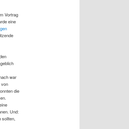
em Vortrag
rde eine
igen
itzende
 den
geblich
nach war
e von
onnten die
ken.
eine
nnen. Und:
 sollten,