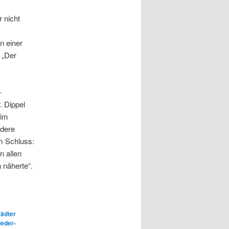
 nicht
n einer
 „Der
-
. Dippel
 im
ndere
m Schluss:
n allen
 näherte“.
ädter
ieder-