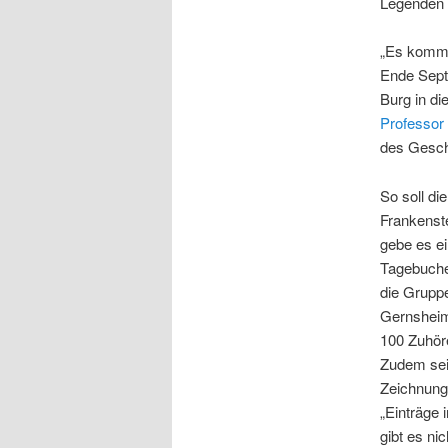
Legenden 
„Es kommt
Ende Sept
Burg in di
Professor
des Gesch
So soll di
Frankenst
gebe es ei
Tagebuche
die Gruppe
Gernsheim 
100 Zuhör
Zudem seie
Zeichnung
„Einträge 
gibt es nic