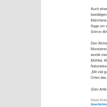
Auch eine
bestätigen
Märchensa
Sage um e
Grimm-Brie
Den Alch
Monsterers
wurde zwar
Mühltal. A
Naturwisse
„Mit viel 
Orten des
(Den Artik
Dieser Eint
Geschichts