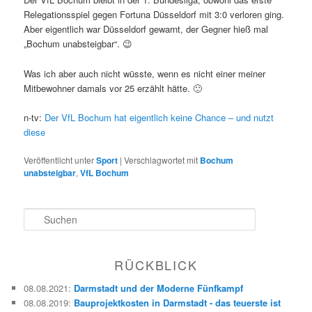
Relegationsspiel gegen Fortuna Düsseldorf mit 3:0 verloren ging.
Aber eigentlich war Düsseldorf gewarnt, der Gegner hieß mal
„Bochum unabsteigbar“. 😉
Was ich aber auch nicht wüsste, wenn es nicht einer meiner
Mitbewohner damals vor 25 erzählt hätte. 🙂
n-tv:
Der VfL Bochum hat eigentlich keine Chance – und nutzt
diese
Veröffentlicht unter
Sport
|
Verschlagwortet mit
Bochum
unabsteigbar
,
VfL Bochum
S
u
c
h
RÜCKBLICK
e
n
08.08.2021
:
Darmstadt und der Moderne Fünfkampf
08.08.2019
:
Bauprojektkosten in Darmstadt - das teuerste ist