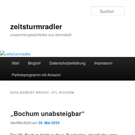
Zum
Zum
primären
sekundären
Such
Inhalt
Inhalt
springen
springen
zeitsturmradler
zusammengewürfeltes aus darmstadt
Hauptmenü
Start
Blogroll
Datenschutzerklärung
Impressum
Partnerprogramm mit Amazon
SCHLAGWORT-ARCHIV:
VFL BOCHUM
„Bochum unabsteigbar“
Veröffentlicht am
28. Mai 2024
Der VfL Bochum bleibt in der 1. Bundesliga, obwohl das erste