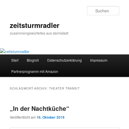
Zum
Zum
primären
sekundären
Such
Inhalt
Inhalt
springen
springen
zeitsturmradler
zusammengewürfeltes aus darmstadt
Hauptmenü
Start
Blogroll
Datenschutzerklärung
Impressum
Partnerprogramm mit Amazon
SCHLAGWORT-ARCHIV:
THEATER TRANSIT
„In der Nachtküche“
Veröffentlicht am
16. Oktober 2019