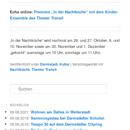
Echo online:
Premiere „In der Nachtküche“ mit dem Kinder-
Ensemble des Theater Transit
„In der Nachtküche“ wird nochmal am 26. und 27. Oktober, 9. und
10. November sowie am 30. November und 1. Dezember
„gekocht“ (samstags um 15 Uhr, sonntags um 11 Uhr).
Veröffentlicht unter
Darmstadt
,
Kultur
|
Verschlagwortet mit
Nachtküche
,
Theater Transit
S
u
c
h
RÜCKBLICK
e
09.08.2021
:
Wohnen am Dalles in Weiterstadt
n
09.08.2019
:
Sanierungsstau bei Darmstädter Schulen
09.08.2019
:
Tempo 30 auf dem Darmstädter Cityring