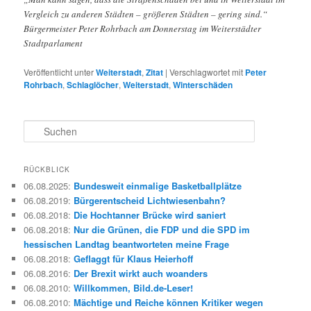
Vergleich zu anderen Städten – größeren Städten – gering sind.“
Bürgermeister Peter Rohrbach am Donnerstag im Weiterstädter
Stadtparlament
Veröffentlicht unter
Weiterstadt
,
Zitat
|
Verschlagwortet mit
Peter
Rohrbach
,
Schlaglöcher
,
Weiterstadt
,
Winterschäden
S
u
c
h
RÜCKBLICK
e
06.08.2025
:
Bundesweit einmalige Basketballplätze
n
06.08.2019
:
Bürgerentscheid Lichtwiesenbahn?
06.08.2018
:
Die Hochtanner Brücke wird saniert
06.08.2018
:
Nur die Grünen, die FDP und die SPD im
hessischen Landtag beantworteten meine Frage
06.08.2018
:
Geflaggt für Klaus Heierhoff
06.08.2016
:
Der Brexit wirkt auch woanders
06.08.2010
:
Willkommen, Bild.de-Leser!
06.08.2010
:
Mächtige und Reiche können Kritiker wegen