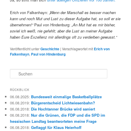
Erich von Falkenhayn:
„Wenn der Marschall es besser machen
kann und noch Mut und Lust zu dieser Aufgabe hat, so soll er sie
übernehmen!“
Paul von Hindenburg:
„An Mut hat es mir bisher,
soviel ich weiß, nie gefehlt; aber die Lust an meiner Aufgabe
haben Eure Exzellenz mir allerdings oft zu verderben gewusst.“
Veröffentlicht unter
Geschichte
|
Verschlagwortet mit
Erich von
Falkenhayn
,
Paul von Hindenburg
S
u
c
h
RÜCKBLICK
e
06.08.2025
:
Bundesweit einmalige Basketballplätze
n
06.08.2019
:
Bürgerentscheid Lichtwiesenbahn?
06.08.2018
:
Die Hochtanner Brücke wird saniert
06.08.2018
:
Nur die Grünen, die FDP und die SPD im
hessischen Landtag beantworteten meine Frage
06.08.2018
:
Geflaggt für Klaus Heierhoff