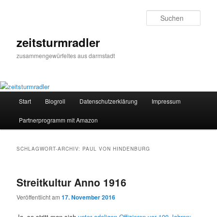
Zum
Zum
primären
sekundären
Such
Inhalt
Inhalt
springen
springen
zeitsturmradler
zusammengewürfeltes aus darmstadt
Hauptmenü
Start
Blogroll
Datenschutzerklärung
Impressum
Partnerprogramm mit Amazon
SCHLAGWORT-ARCHIV:
PAUL VON HINDENBURG
Streitkultur Anno 1916
Veröffentlicht am
17. November 2016
Ja, so stritt man sich
unter adeligen Offizieren vor 100 Jahren: