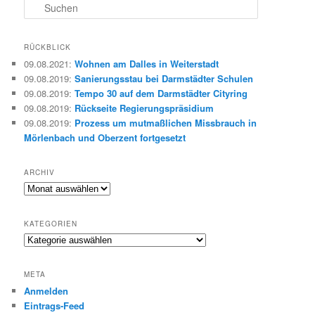
S
u
c
h
RÜCKBLICK
e
09.08.2021
:
Wohnen am Dalles in Weiterstadt
n
09.08.2019
:
Sanierungsstau bei Darmstädter Schulen
09.08.2019
:
Tempo 30 auf dem Darmstädter Cityring
09.08.2019
:
Rückseite Regierungspräsidium
09.08.2019
:
Prozess um mutmaßlichen Missbrauch in
Mörlenbach und Oberzent fortgesetzt
ARCHIV
Archiv
KATEGORIEN
Kategorien
META
Anmelden
Eintrags-Feed