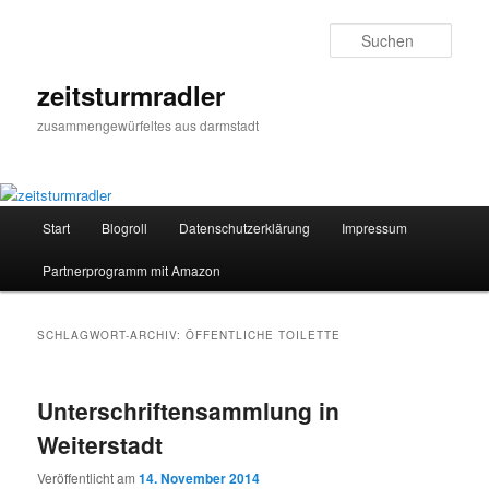
Zum
Zum
primären
sekundären
Such
Inhalt
Inhalt
springen
springen
zeitsturmradler
zusammengewürfeltes aus darmstadt
Hauptmenü
Start
Blogroll
Datenschutzerklärung
Impressum
Partnerprogramm mit Amazon
SCHLAGWORT-ARCHIV:
ÖFFENTLICHE TOILETTE
Unterschriftensammlung in
Weiterstadt
Veröffentlicht am
14. November 2014