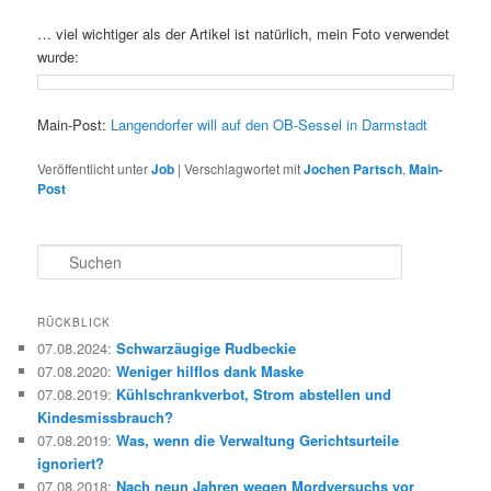
… viel wichtiger als der Artikel ist natürlich, mein Foto verwendet
wurde:
Main-Post:
Langendorfer will auf den OB-Sessel in Darmstadt
Veröffentlicht unter
Job
|
Verschlagwortet mit
Jochen Partsch
,
Main-
Post
S
u
c
h
RÜCKBLICK
e
07.08.2024
:
Schwarzäugige Rudbeckie
n
07.08.2020
:
Weniger hilflos dank Maske
07.08.2019
:
Kühlschrankverbot, Strom abstellen und
Kindesmissbrauch?
07.08.2019
:
Was, wenn die Verwaltung Gerichtsurteile
ignoriert?
07.08.2018
:
Nach neun Jahren wegen Mordversuchs vor