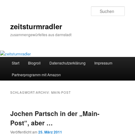
Zum
Zum
primären
sekundären
Such
Inhalt
Inhalt
springen
springen
zeitsturmradler
zusammengewürfeltes aus darmstadt
Hauptmenü
Start
Blogroll
Datenschutzerklärung
Impressum
Partnerprogramm mit Amazon
SCHLAGWORT-ARCHIV:
MAIN-POST
Jochen Partsch in der „Main-
Post“, aber …
Veröffentlicht am
25. März 2011