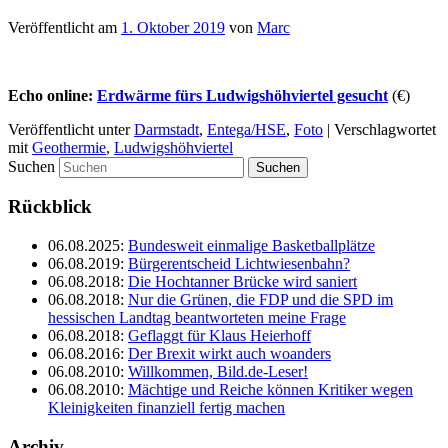
Veröffentlicht am
1. Oktober 2019
von
Marc
Echo online:
Erdwärme fürs Ludwigshöhviertel gesucht
(€)
Veröffentlicht unter
Darmstadt
,
Entega/HSE
,
Foto
|
Verschlagwortet
mit
Geothermie
,
Ludwigshöhviertel
Suchen
Rückblick
06.08.2025
:
Bundesweit einmalige Basketballplätze
06.08.2019
:
Bürgerentscheid Lichtwiesenbahn?
06.08.2018
:
Die Hochtanner Brücke wird saniert
06.08.2018
:
Nur die Grünen, die FDP und die SPD im
hessischen Landtag beantworteten meine Frage
06.08.2018
:
Geflaggt für Klaus Heierhoff
06.08.2016
:
Der Brexit wirkt auch woanders
06.08.2010
:
Willkommen, Bild.de-Leser!
06.08.2010
:
Mächtige und Reiche können Kritiker wegen
Kleinigkeiten finanziell fertig machen
Archiv