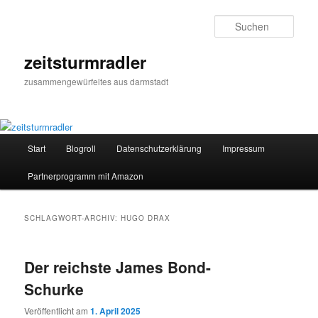
Zum
Zum
primären
sekundären
Such
Inhalt
Inhalt
springen
springen
zeitsturmradler
zusammengewürfeltes aus darmstadt
Hauptmenü
Start
Blogroll
Datenschutzerklärung
Impressum
Partnerprogramm mit Amazon
SCHLAGWORT-ARCHIV:
HUGO DRAX
Der reichste James Bond-
Schurke
Veröffentlicht am
1. April 2025