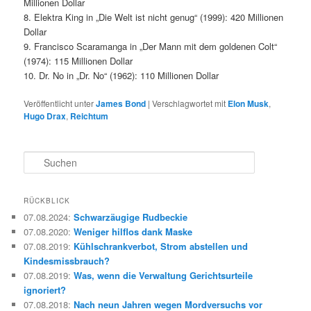
Millionen Dollar
8. Elektra King in „Die Welt ist nicht genug“ (1999): 420 Millionen
Dollar
9. Francisco Scaramanga in „Der Mann mit dem goldenen Colt“
(1974): 115 Millionen Dollar
10. Dr. No in „Dr. No“ (1962): 110 Millionen Dollar
Veröffentlicht unter
James Bond
|
Verschlagwortet mit
Elon Musk
,
Hugo Drax
,
Reichtum
S
u
c
h
RÜCKBLICK
e
07.08.2024
:
Schwarzäugige Rudbeckie
n
07.08.2020
:
Weniger hilflos dank Maske
07.08.2019
:
Kühlschrankverbot, Strom abstellen und
Kindesmissbrauch?
07.08.2019
:
Was, wenn die Verwaltung Gerichtsurteile
ignoriert?
07.08.2018
:
Nach neun Jahren wegen Mordversuchs vor