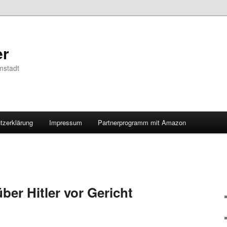
er
mstadt
tzerklärung
Impressum
Partnerprogramm mit Amazon
er Hitler vor Gericht