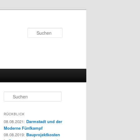
Suchen
S
u
c
h
RÜCKBLICK
e
08.08.2021
:
Darmstadt und der
n
Moderne Fünfkampf
08.08.2019
:
Bauprojektkosten