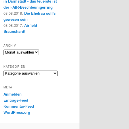
in Darmstadt - das teuerste ist
der FAIR-Beschleunigerring
08.08.2018
:
Die Ehefrau soll's
gewesen sein
08.08.2017
:
Airfield
Braunshardt
ARCHIV
Archiv
KATEGORIEN
Kategorien
META
Anmelden
Eintrags-Feed
Kommentar-Feed
WordPress.org