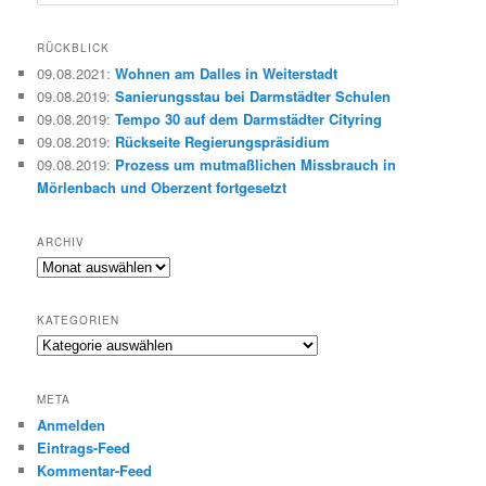
u
c
h
RÜCKBLICK
e
09.08.2021
:
Wohnen am Dalles in Weiterstadt
n
09.08.2019
:
Sanierungsstau bei Darmstädter Schulen
09.08.2019
:
Tempo 30 auf dem Darmstädter Cityring
09.08.2019
:
Rückseite Regierungspräsidium
09.08.2019
:
Prozess um mutmaßlichen Missbrauch in
Mörlenbach und Oberzent fortgesetzt
ARCHIV
Archiv
KATEGORIEN
Kategorien
META
Anmelden
Eintrags-Feed
Kommentar-Feed