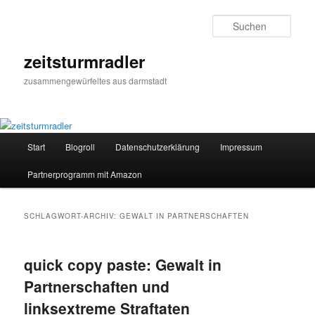
Zum
Zum
primären
sekundären
Such
Inhalt
Inhalt
springen
springen
zeitsturmradler
zusammengewürfeltes aus darmstadt
Hauptmenü
Start
Blogroll
Datenschutzerklärung
Impressum
Partnerprogramm mit Amazon
SCHLAGWORT-ARCHIV:
GEWALT IN PARTNERSCHAFTEN
quick copy paste: Gewalt in
Partnerschaften und
linksextreme Straftaten