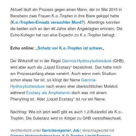
Aktuell läuft ein Prozess gegen einen Mann, der im Mai 2015 in
Bensheim zwei Frauen K.o.-Tropfen in ihre Biere gekippt hatte
(
K.o.-Tropfen-Einsatz versuchter Mord?
). Allerdings konnten
die beiden sich an den 46 Jahre alten Angeklagten erinnern. Die
Echo-Kollegin hat nun eine Expertin zu K.o.-Tropfen befragt.
Echo online: „
Schutz vor K.o.-Tropfen ist schwer
„
Der Wirkstoff ist in der Regel
Gamma-Hydroxybuttersäure
(GHB),
wird aber auch als „Liquid Ecstasy“ bezeichnet. Das hatte mich
am Prozessanfang etwas verwirrt. Auch wenn mein Studium
schon etwas her ist, so klingt der Name
Gamma-
Hydroxybuttersäure
nach einem eher übersichtlichen Molekül,
während
Ecstasy als Amphetamin
doch was mit einem
Phenylring ist. Aber „Liquid Ecstasy“ ist nur ein Name.
Nachtrag: Wie ich jetzt weiß gibt es auch 1,2-Butandiol als K.o.-
Tropfen. Die Substanz wird im Körper zu GHB verstoffwechselt.
Veröffentlicht unter
Gerichtsreporter
,
Job
|
Verschlagwortet mit
Gamma-Hydroxybuttersäure
,
K.O.-Tropfen
,
Liquid Ecstasy