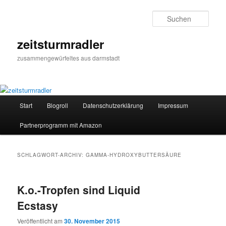
Zum
Zum
primären
sekundären
Such
Inhalt
Inhalt
springen
springen
zeitsturmradler
zusammengewürfeltes aus darmstadt
Hauptmenü
Start
Blogroll
Datenschutzerklärung
Impressum
Partnerprogramm mit Amazon
SCHLAGWORT-ARCHIV:
GAMMA-HYDROXYBUTTERSÄURE
K.o.-Tropfen sind Liquid
Ecstasy
Veröffentlicht am
30. November 2015