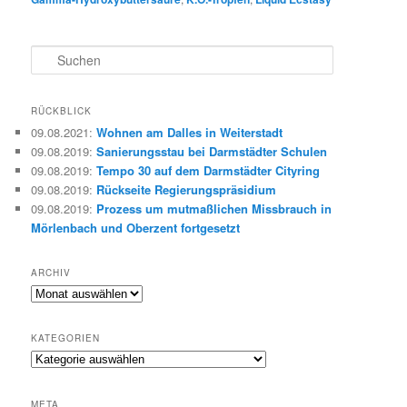
S
u
c
h
RÜCKBLICK
e
09.08.2021
:
Wohnen am Dalles in Weiterstadt
n
09.08.2019
:
Sanierungsstau bei Darmstädter Schulen
09.08.2019
:
Tempo 30 auf dem Darmstädter Cityring
09.08.2019
:
Rückseite Regierungspräsidium
09.08.2019
:
Prozess um mutmaßlichen Missbrauch in
Mörlenbach und Oberzent fortgesetzt
ARCHIV
Archiv
KATEGORIEN
Kategorien
META