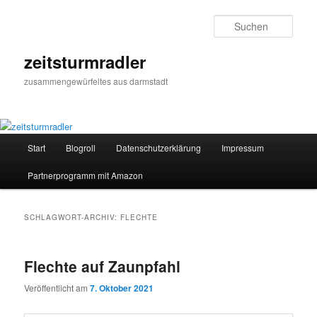
Zum
Zum
primären
sekundären
Such
Inhalt
Inhalt
springen
springen
zeitsturmradler
zusammengewürfeltes aus darmstadt
Hauptmenü
Start
Blogroll
Datenschutzerklärung
Impressum
Partnerprogramm mit Amazon
SCHLAGWORT-ARCHIV:
FLECHTE
Flechte auf Zaunpfahl
Veröffentlicht am
7. Oktober 2021