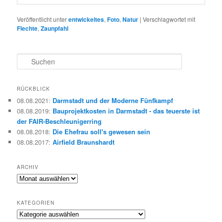
Veröffentlicht unter
entwickeltes
,
Foto
,
Natur
|
Verschlagwortet mit
Flechte
,
Zaunpfahl
S
u
c
h
RÜCKBLICK
e
08.08.2021
:
Darmstadt und der Moderne Fünfkampf
n
08.08.2019
:
Bauprojektkosten in Darmstadt - das teuerste ist
der FAIR-Beschleunigerring
08.08.2018
:
Die Ehefrau soll's gewesen sein
08.08.2017
:
Airfield Braunshardt
ARCHIV
Archiv
KATEGORIEN
Kategorien