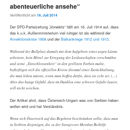
abenteuerliche ansehe“
Veröffentlicht am
16. Juli 2014
Der SPD-Parteizeitung „Vorwärts“ fällt am 16. Juli 1914 auf, dass
das k.u.k.-Außenministerium viel ruhiger ist als während der
Annektionskrise 1908
und der
Balkankriege 1912 und 1913
.
Während der Ballplatz damals mit dem Aufgebote eines argen Lärms
arbeitete, kein Mittel zur Erregung der Leidenschaften verschmähte
und seine „Entschlossenheit“ in den grellsten Farben malte,
befleißigen sich die offiziellen Kreise diesmal einer Zurückhaltung,
die man loben müsste, wenn man hoffen dürfte, dass sie echt sei. (…)
Aber das bange Gefühl, dass im Dunklen eine schwere Gefahr lauert,
will nicht weichen.
Der Artikel ahnt, dass Österreich-Ungarn was von Serbien haben
wollen wird und hat Verständnis.
Wenn sich Österreich auf das Begehren beschränken sollte, dass man
in Serbien diejenigen, die zu der Sarajevoer Mordtat Beihilfe