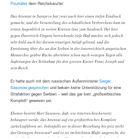
Pourtalès
dem Reichskanzler:
Das Attentat in Sarajevo hat zwar auch hier einen tiefen Eindruck
gemacht, und die Verurteilung des schändlichen Verbrechens kam im
ersten Augenblick in weiten Kreisen laut zum Ausdruck. Der hier
gegen Österreich-Ungarn herrschende tiefe Haß machte sich jedoch
sehr bald auch bei diesem traurigen Anlaß geltend, und die
Entrüstung über die an den Serben in der österreichisch-ungarischen
Monarchie geübte Rache übertönte schon nach wenigen Tagen alle
Äußerungen der Teilnahme für den greisen Kaiser Franz Joseph und
sein Reich.
Er hatte auch mit dem russischen Außenminister
Sergei
Sasonow
gesprochen
und bekam keine Unterstützung für eine
Strafaktion gegen Serbien – weil das gar kein „großserbisches
Komplott“ gewesen sei.
Ebenso bestritt Herr Sasonow, daß, wie österreichischerseits
behauptet werde, das Attentat auf ein großserbisches Komplott
zurückzuführen sei. Jedenfalls sei in dieser Beziehung bis jetzt nicht
das Geringste bewiesen* und es sei im höchsten Maße ungerecht, die