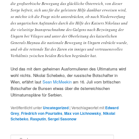
die großserbische Bewegung das glückliche Österreich, von dieser
Sorge befreit, sich uns für die geleistete Hilfe dankbar erweisen wird,
so möchte ich die Frage nicht unterdrücken, ob nach Niederwerfung
des ungarischen Aufstandes durch die Hilfe des Kaisers Nikolaus und
die vielseitige Inanspruchnahme des Galgens nach Bezwingung der
Ungarn bei Vilagos und unter der Oberleitung des kaiserlichen
Generals Haynau die nationale Bewegung in Ungarn erdrückt wurde,
und ob die rettende Tat des Zaren ein inniges und vertrauensvolles
Verhältnis zwischen beiden Reichen begründet hat.
Und das mit dem geheimen Ausformulieren des Ultimatums wird
wohl nichts. Nikolai Schebeko, der russische Botschafter in
Wien, erfährt laut
Sean McMeekin
am 16. Juli vom britischen
Botschafter de Bunsen etwas über die österreichischen
Ultimatumspläne für Serbien.
Veröffentlicht unter
Uncategorized
|
Verschlagwortet mit
Edward
Grey
,
Friedrich von Pourtalès
,
Max von Lichnowsky
,
Nikolai
Schebeko
,
Rasputin
,
Sergei Sasonow
S