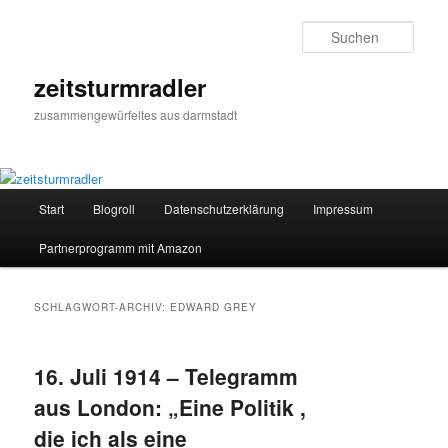
Zum
Zum
primären
sekundären
Such
Inhalt
Inhalt
springen
springen
zeitsturmradler
zusammengewürfeltes aus darmstadt
Hauptmenü
Start
Blogroll
Datenschutzerklärung
Impressum
Partnerprogramm mit Amazon
SCHLAGWORT-ARCHIV:
EDWARD GREY
16. Juli 1914 – Telegramm
aus London: „Eine Politik ,
die ich als eine