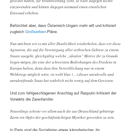
geleistet haben, zur Verantwortung zieht, so wäre dagegen nichts
einzuwenden und könnte dagegen niemand einen ernstlichen
Einwand erheben.
Befürchtet aber, dass Österreich-Ungarn mehr will und kritisiert
zugleich
Großserbien
-Pläne.
Nun möchten wir es mit aller Deutlichkeit wiederholen, dass wir diese
Agitation, die auf die Vereinigung aller serbischen Gebiete zu einem
Staate ausgeht, gleichgültig welche „idealen“ Motive ihr zu Grunde
liegen mögen, für eine der schwersten Bedrohungen des Friedens in
Europa halten, denn dass ihre Verwirklichung nur in einem
Weltkriege möglich wäre, ist wohl klar. (…) dieser unruhvolle und
unruhstiftende Staat hat wahrlich nicht wenig auf dem Gewissen.
Und zum fehlgeschlagenen Anschlag auf Rasputin kritisiert der
Vorwärts die Zarenfamilie:
Neuerdings scheint vor allem auch die aus Deutschland gebürtige
Zarin ein Opfer der geschäftstüchtigen Mystiker geworden zu sein.
In Paris sind die Sozialisten etwas kämpferischer, ihr