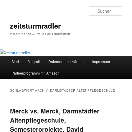
Zum
Zum
primären
sekundären
Such
Inhalt
Inhalt
springen
springen
zeitsturmradler
zusammengewürfeltes aus darmstadt
Hauptmenü
Start
Blogroll
Datenschutzerklärung
Impressum
Partnerprogramm mit Amazon
SCHLAGWORT-ARCHIV:
DARMSTÄDTER ALTENPFLEGESCHULE
Merck vs. Merck, Darmstädter
Altenpflegeschule,
Semesterprojekte, David