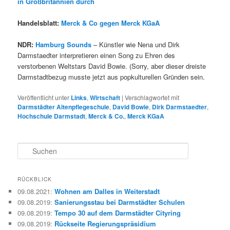
in Großbritannien durch
Handelsblatt:
Merck & Co gegen Merck KGaA
NDR:
Hamburg Sounds
– Künstler wie Nena und Dirk
Darmstaedter interpretieren einen Song zu Ehren des
verstorbenen Weltstars David Bowie. (Sorry, aber dieser dreiste
Darmstadtbezug musste jetzt aus popkulturellen Gründen sein.
Veröffentlicht unter
Links
,
Wirtschaft
|
Verschlagwortet mit
Darmstädter Altenpflegeschule
,
David Bowie
,
Dirk Darmstaedter
,
Hochschule Darmstadt
,
Merck & Co.
,
Merck KGaA
S
u
c
h
RÜCKBLICK
e
09.08.2021
:
Wohnen am Dalles in Weiterstadt
n
09.08.2019
:
Sanierungsstau bei Darmstädter Schulen
09.08.2019
:
Tempo 30 auf dem Darmstädter Cityring
09.08.2019
:
Rückseite Regierungspräsidium