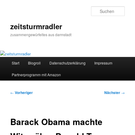
Zum
primären
Such
Inhalt
springen
zeitsturmradler
zusammengewürfeltes aus darmstadt
Hauptmenü
Start
Blogroll
Datenschutzerklärung
Impressum
Partnerprogramm mit Amazon
Beitragsnavigation
←
Vorheriger
Nächster
→
Barack Obama machte