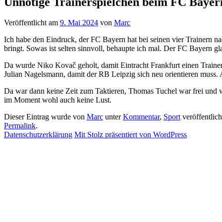
Unnötige Trainerspielchen beim FC Bayer
Veröffentlicht am
9. Mai 2024
von
Marc
Ich habe den Eindruck, der FC Bayern hat bei seinen vier Trainern 
bringt. Sowas ist selten sinnvoll, behaupte ich mal. Der FC Bayern gla
Da wurde Niko Kovač geholt, damit Eintracht Frankfurt einen Traine
Julian Nagelsmann, damit der RB Leipzig sich neu orientieren muss. A
Da war dann keine Zeit zum Taktieren, Thomas Tuchel war frei und 
im Moment wohl auch keine Lust.
Dieser Eintrag wurde von
Marc
unter
Kommentar
,
Sport
veröffentlic
Permalink
.
Datenschutzerklärung
Mit Stolz präsentiert von WordPress