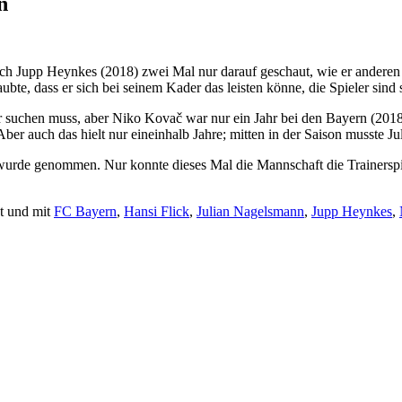
n
nach Jupp Heynkes (2018) zwei Mal nur darauf geschaut, wie er ander
ubte, dass er sich bei seinem Kader das leisten könne, die Spieler sind
r suchen muss, aber Niko Kovač war nur ein Jahr bei den Bayern (2018/
ber auch das hielt nur eineinhalb Jahre; mitten in der Saison musste 
wurde genommen. Nur konnte dieses Mal die Mannschaft die Trainerspi
ht und mit
FC Bayern
,
Hansi Flick
,
Julian Nagelsmann
,
Jupp Heynkes
,