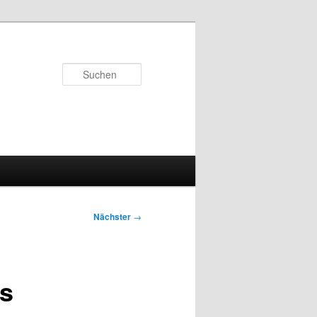
Suchen
Nächster
→
ns