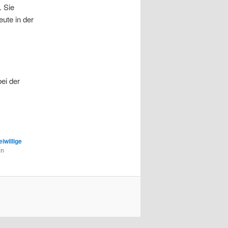
. Sie
ute in der
ei der
eiwillige
en