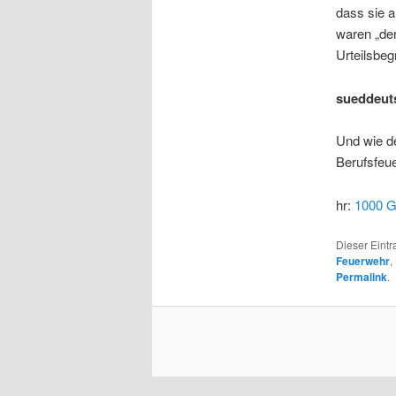
dass sie a
waren „der
Urteilsbe
sueddeut
Und wie de
Berufsfeu
hr:
1000 G
Dieser Eint
Feuerwehr
,
Permalink
.