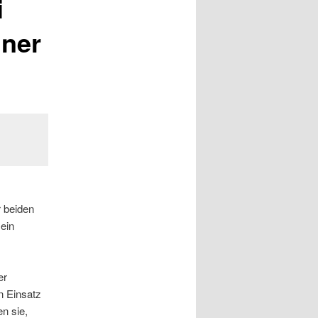
i
nner
r beiden
 ein
er
n Einsatz
n sie,