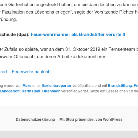
uch Gartenhütten angesteckt hatten, um sie dann löschen zu können
 Faszination des Löschens erlegen“, sagte der Vorsitzende Richter he
gründung.
sche.de (dpa):
Feuerwehrmänner als Brandstifter verurteilt
r Zufalls so spielte, war an dem 31. Oktober 2019 ein Fernsehteam b
erwehr Offenbach, um deren Arbeit zu dokumentieren.
rad – Feuerwehr hautnah
rag wurde von
Marc
unter
Gerichtsreporter
veröffentlicht und mit
Brandstiftung
,
Fr
Landgericht Darmstadt
,
Offenbach
verschlagwortet. Setze ein Lesezeichen für d
Datenschutzerklärung
Mit Stolz präsentiert von WordPress