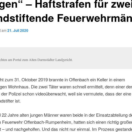
gen“ – Haftstrafen für zwe
ndstiftende Feuerwehrmä
ht am
21. Juli 2020
chten am Portal zum Alten Darmstädter Landgericht.
ht zum 31. Oktober 2019 brannte in Offenbach ein Keller in einem
gen Wohnhaus. Die zwei Täter waren schnell ermittelt, denn einer de
der Polizei schon videoüberwacht, weil sie vermutete, dass der eine
stifter ist.
 22 Jahre alten jungen Männer waren beide in der Einsatzabteilung d
en Feuerwehr Offenbach-Rumpenheim, hatten sich einen richtig große
 – und nachgeholfen. Und das nicht nur einmal. Im Prozess gestande