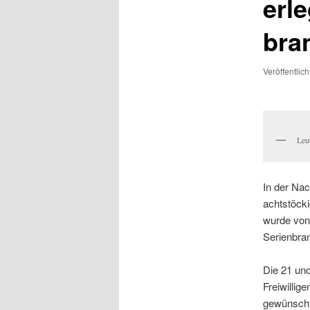
erle
bra
Veröffentlic
Leu
In der Nac
achtstöcki
wurde von 
Serienbrand
Die 21 und
Freiwillig
gewünscht