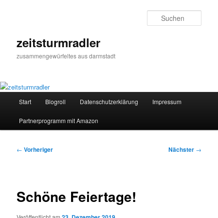
Zum
primären
Such
Inhalt
springen
zeitsturmradler
zusammengewürfeltes aus darmstadt
Hauptmenü
Start
Blogroll
Datenschutzerklärung
Impressum
Partnerprogramm mit Amazon
Beitragsnavigation
←
Vorheriger
Nächster
→
Schöne Feiertage!
Veröffentlicht am
23. Dezember 2019