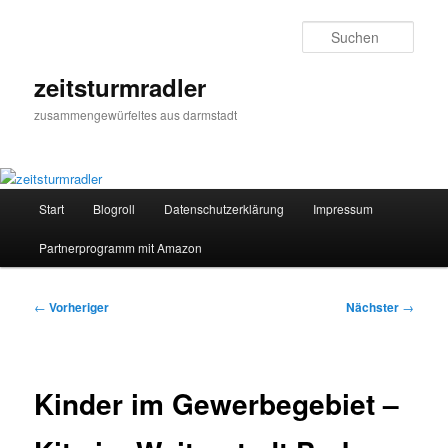
Zum
primären
Such
Inhalt
springen
zeitsturmradler
zusammengewürfeltes aus darmstadt
Hauptmenü
Start
Blogroll
Datenschutzerklärung
Impressum
Partnerprogramm mit Amazon
Beitragsnavigation
←
Vorheriger
Nächster
→
Kinder im Gewerbegebiet –