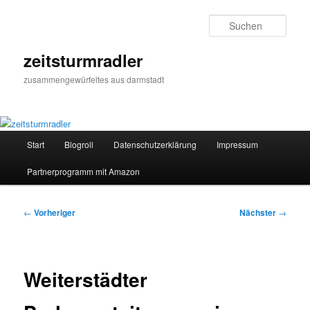
Zum
primären
Such
Inhalt
springen
zeitsturmradler
zusammengewürfeltes aus darmstadt
Hauptmenü
Start
Blogroll
Datenschutzerklärung
Impressum
Partnerprogramm mit Amazon
Beitragsnavigation
←
Vorheriger
Nächster
→
Weiterstädter