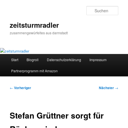
Zum
primären
Such
Inhalt
springen
zeitsturmradler
zusammengewürfeltes aus darmstadt
Hauptmenü
Start
Blogroll
Datenschutzerklärung
Impressum
Partnerprogramm mit Amazon
Beitragsnavigation
←
Vorheriger
Nächster
→
Stefan Grüttner sorgt für