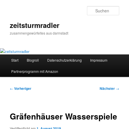
Zum
primären
Such
Inhalt
springen
zeitsturmradler
zusammengewürfeltes aus darmstadt
Hauptmenü
Start
Blogroll
Datenschutzerklärung
Impressum
Partnerprogramm mit Amazon
Beitragsnavigation
←
Vorheriger
Nächster
→
Gräfenhäuser Wasserspiele
Veröffentlicht am
1. August 2019