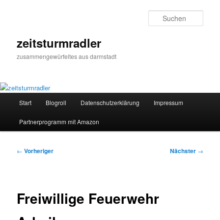
Zum
primären
Such
Inhalt
springen
zeitsturmradler
zusammengewürfeltes aus darmstadt
Hauptmenü
Start
Blogroll
Datenschutzerklärung
Impressum
Partnerprogramm mit Amazon
Beitragsnavigation
←
Vorheriger
Nächster
→
Freiwillige Feuerwehr