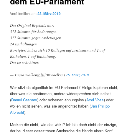
dem EU-Parlament
Veröffentlicht am
28. März 2019
Das Original Ergebnis war:
312 Stimmen für Änderungen
317 Stimmen gegen Änderungen
24 Enthaltungen
Korrigiert haben sich 10 Kollegen auf zustimmen und 2 auf
Enthalten, 1 auf Enthaltung.
Das ist echt bitter.
— Tiemo Wölken🇪🇺 (@woelken)
26. März 2019
Wer sitzt da eigentlich im EU-Parlament? Einige kapieren nicht,
über was sie abstimmen, andere widersprechen sich selbst
(
Daniel Caspary
) oder scheinen ahnungslos (
Axel Voss
) oder
wollen nicht sehen, was sie angerichtet haben (
Jan Philipp
Albrecht
).
Merken die nicht, wie das wirkt? Ich bin doch nicht der einzige,
der bei dieser desaströsen Stichprobe die Hände übern Kopf