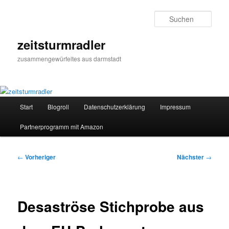
Zum
primären
Such
Inhalt
springen
zeitsturmradler
zusammengewürfeltes aus darmstadt
Hauptmenü
Start
Blogroll
Datenschutzerklärung
Impressum
Partnerprogramm mit Amazon
Beitragsnavigation
←
Vorheriger
Nächster
→
Desaströse Stichprobe aus