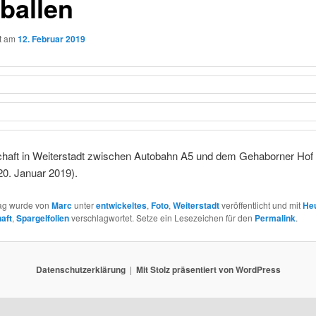
ballen
ht am
12. Februar 2019
chaft in Weiterstadt zwischen Autobahn A5 und dem Gehaborner Hof 
20. Januar 2019).
rag wurde von
Marc
unter
entwickeltes
,
Foto
,
Weiterstadt
veröffentlicht und mit
Heu
aft
,
Spargelfolien
verschlagwortet. Setze ein Lesezeichen für den
Permalink
.
Datenschutzerklärung
Mit Stolz präsentiert von WordPress