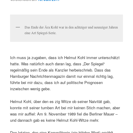
Das Ende der Ära Kohl war in den achtziger und neunziger Jahren
eine Art Spiegel-Serie.
Ich muss ja zugaben, dass ich Helmut Kohl immer unterschätzt
hatte. Was natürlich auch daran lag, dass „Der Spiegel“
regelmäßig sein Ende als Kanzler herbeischrieb. Dass das
Hamburger Nachrichtenmagazin damit nur einmal richtig lag,
führte bei mir dazu, dass ich auf politische Prognosen
inzwischen wenig gebe.
Helmut Kohl, über den es zig Witze ob seiner Naivität gab,
konnte mit seiner tumben Art bei mir keinen Stich machen, aber
was mir auffiel: Am 9. November 1989 fiel die Berliner Mauer –
und dannach gab es keine Helmut Kohl-Witze mehr.
Den letzten, den eine Kommilitonin (ein blöden Wort) erzählt