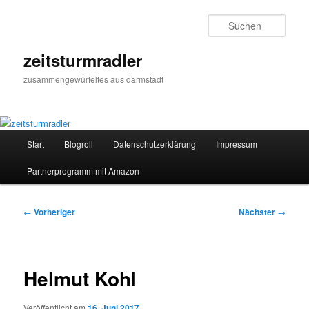
Zum
primären
Such
Inhalt
springen
zeitsturmradler
zusammengewürfeltes aus darmstadt
Hauptmenü
Start
Blogroll
Datenschutzerklärung
Impressum
Partnerprogramm mit Amazon
Beitragsnavigation
←
Vorheriger
Nächster
→
Helmut Kohl
Veröffentlicht am
16. Juni 2017