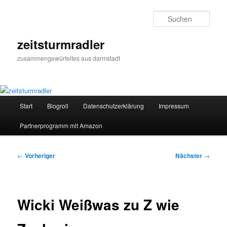
Zum
primären
Such
Inhalt
springen
zeitsturmradler
zusammengewürfeltes aus darmstadt
Hauptmenü
Start
Blogroll
Datenschutzerklärung
Impressum
Partnerprogramm mit Amazon
Beitragsnavigation
←
Vorheriger
Nächster
→
Wicki Weißwas zu Z wie