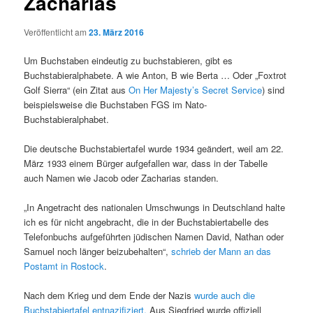
Zacharias
Veröffentlicht am
23. März 2016
Um Buchstaben eindeutig zu buchstabieren, gibt es
Buchstabieralphabete. A wie Anton, B wie Berta … Oder „Foxtrot
Golf Sierra“ (ein Zitat aus
On Her Majesty’s Secret Service
) sind
beispielsweise die Buchstaben FGS im Nato-
Buchstabieralphabet.
Die deutsche Buchstabiertafel wurde 1934 geändert, weil
am 22.
März 1933 einem Bürger aufgefallen war, dass in der Tabelle
auch Namen wie Jacob oder Zacharias standen.
„In Angetracht des nationalen Umschwungs in Deutschland halte
ich es für nicht angebracht, die in der Buchstabiertabelle des
Telefonbuchs aufgeführten jüdischen Namen David, Nathan oder
Samuel noch länger beizubehalten“,
schrieb der Mann an das
Postamt in Rostock
.
Nach dem Krieg und dem Ende der Nazis
wurde auch die
Buchstabiertafel entnazifiziert.
Aus Siegfried wurde offiziell